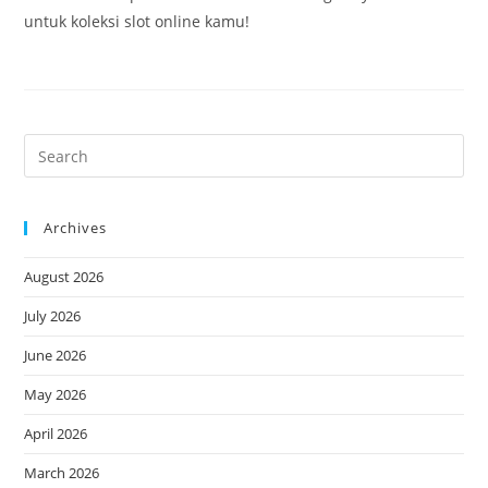
untuk koleksi slot online kamu!
Pre
Es
to
Archives
clo
the
August 2026
sea
pan
July 2026
June 2026
May 2026
April 2026
March 2026