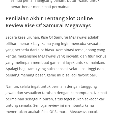
semua pemain langsung paham, butuh waktu untuk
benar-benar menikmati permainan.
Penilaian Akhir Tentang Slot Online
Review Rise Of Samurai Megaways
Secara keseluruhan, Rise Of Samurai Megaways adalah
pilihan menarik bagi kamu yang ingin mencoba sesuatu
yang berbeda dari slot biasa. Kombinasi tema Jepang yang
kental, mekanisme Megaways yang inovatif, dan fitur bonus
yang melimpah membuat game ini layak untuk dimainkan.
Apalagi bagi kamu yang suka sensasi volatilitas tinggi dan
peluang menang besar, game ini bisa jadi favorit baru.
Namun, selalu ingat untuk bermain dengan tanggung
jawab dan sesuaikan taruhan dengan kemampuan. Nikmati
permainan sebagai hiburan,
situs togel
bukan sekadar cari
untung semata. Semoga review ini membantu kamu
menentukan apakah Rise Of Samurai Megaways cocok