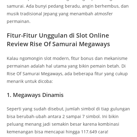
samurai. Ada bunyi pedang beradu, angin berhembus, dan
musik tradisional Jepang yang menambah atmosfer
permainan.
Fitur-Fitur Unggulan di Slot Online
Review Rise Of Samurai Megaways
Kalau ngomongin slot modern, fitur bonus dan mekanisme
permainan adalah hal utama yang bikin pemain betah. Di
Rise Of Samurai Megaways, ada beberapa fitur yang cukup
menarik untuk dicoba:
1. Megaways Dinamis
Seperti yang sudah disebut, jumlah simbol di tiap gulungan
bisa berubah-ubah antara 2 sampai 7 simbol. Ini bikin
peluang menang jadi semakin besar karena kombinasi
kemenangan bisa mencapai hingga 117.649 cara!