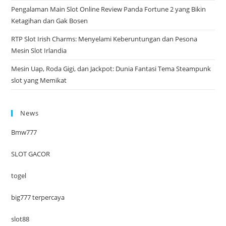
Pengalaman Main Slot Online Review Panda Fortune 2 yang Bikin
Ketagihan dan Gak Bosen
RTP Slot Irish Charms: Menyelami Keberuntungan dan Pesona
Mesin Slot Irlandia
Mesin Uap, Roda Gigi, dan Jackpot: Dunia Fantasi Tema Steampunk
slot yang Memikat
News
Bmw777
SLOT GACOR
togel
big777 terpercaya
slot88