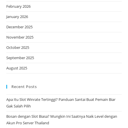
February 2026
January 2026
December 2025
November 2025
October 2025
September 2025
August 2025
Recent Posts
Apa Itu Slot Winrate Tertinggi? Panduan Santai Buat Pemain Biar
Gak Salah Pilih
Bosan dengan Slot Biasa? Mungkin Ini Saatnya Naik Level dengan
Akun Pro Server Thailand