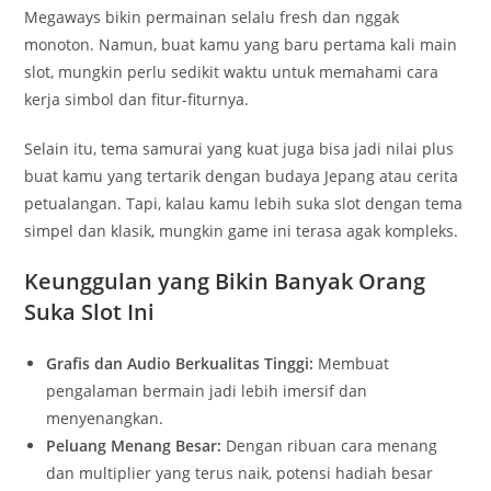
Megaways bikin permainan selalu fresh dan nggak
monoton. Namun, buat kamu yang baru pertama kali main
slot, mungkin perlu sedikit waktu untuk memahami cara
kerja simbol dan fitur-fiturnya.
Selain itu, tema samurai yang kuat juga bisa jadi nilai plus
buat kamu yang tertarik dengan budaya Jepang atau cerita
petualangan. Tapi, kalau kamu lebih suka slot dengan tema
simpel dan klasik, mungkin game ini terasa agak kompleks.
Keunggulan yang Bikin Banyak Orang
Suka Slot Ini
Grafis dan Audio Berkualitas Tinggi:
Membuat
pengalaman bermain jadi lebih imersif dan
menyenangkan.
Peluang Menang Besar:
Dengan ribuan cara menang
dan multiplier yang terus naik, potensi hadiah besar