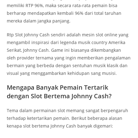
memiliki RTP 96%, maka secara rata-rata pemain bisa
berharap mendapatkan kembali 96% dari total taruhan
mereka dalam jangka panjang.
Rtp Slot Johnny Cash sendiri adalah mesin slot online yang
mengambil inspirasi dari legenda musik country Amerika
Serikat, Johnny Cash. Game ini biasanya dikembangkan
oleh provider ternama yang ingin memberikan pengalaman
bermain yang berbeda dengan sentuhan musik klasik dan
visual yang menggambarkan kehidupan sang musisi.
Mengapa Banyak Pemain Tertarik
dengan Slot Bertema Johnny Cash?
Tema dalam permainan slot memang sangat berpengaruh
terhadap ketertarikan pemain. Berikut beberapa alasan
kenapa slot bertema Johnny Cash banyak digemari: