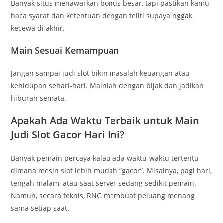
Banyak situs menawarkan bonus besar, tapi pastikan kamu
baca syarat dan ketentuan dengan teliti supaya nggak
kecewa di akhir.
Main Sesuai Kemampuan
Jangan sampai judi slot bikin masalah keuangan atau
kehidupan sehari-hari. Mainlah dengan bijak dan jadikan
hiburan semata.
Apakah Ada Waktu Terbaik untuk Main
Judi Slot Gacor Hari Ini?
Banyak pemain percaya kalau ada waktu-waktu tertentu
dimana mesin slot lebih mudah “gacor”. Misalnya, pagi hari,
tengah malam, atau saat server sedang sedikit pemain.
Namun, secara teknis, RNG membuat peluang menang
sama setiap saat.