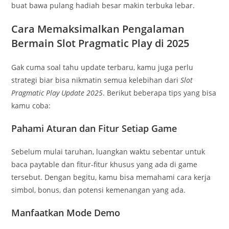
buat bawa pulang hadiah besar makin terbuka lebar.
Cara Memaksimalkan Pengalaman
Bermain Slot Pragmatic Play di 2025
Gak cuma soal tahu update terbaru, kamu juga perlu
strategi biar bisa nikmatin semua kelebihan dari
Slot
Pragmatic Play Update 2025
. Berikut beberapa tips yang bisa
kamu coba:
Pahami Aturan dan Fitur Setiap Game
Sebelum mulai taruhan, luangkan waktu sebentar untuk
baca paytable dan fitur-fitur khusus yang ada di game
tersebut. Dengan begitu, kamu bisa memahami cara kerja
simbol, bonus, dan potensi kemenangan yang ada.
Manfaatkan Mode Demo