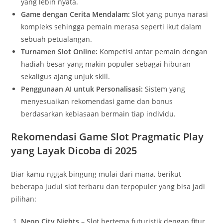
yang lebih nyata.
Game dengan Cerita Mendalam:
Slot yang punya narasi
kompleks sehingga pemain merasa seperti ikut dalam
sebuah petualangan.
Turnamen Slot Online:
Kompetisi antar pemain dengan
hadiah besar yang makin populer sebagai hiburan
sekaligus ajang unjuk skill.
Penggunaan AI untuk Personalisasi:
Sistem yang
menyesuaikan rekomendasi game dan bonus
berdasarkan kebiasaan bermain tiap individu.
Rekomendasi Game Slot Pragmatic Play
yang Layak Dicoba di 2025
Biar kamu nggak bingung mulai dari mana, berikut
beberapa judul slot terbaru dan terpopuler yang bisa jadi
pilihan:
Neon City Nights
– Slot bertema futuristik dengan fitur