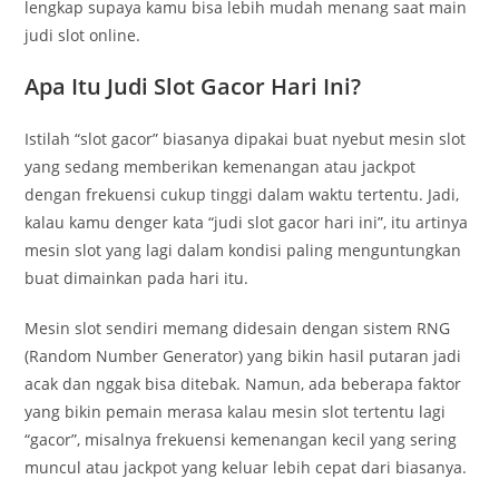
lengkap supaya kamu bisa lebih mudah menang saat main
judi slot online.
Apa Itu Judi Slot Gacor Hari Ini?
Istilah “slot gacor” biasanya dipakai buat nyebut mesin slot
yang sedang memberikan kemenangan atau jackpot
dengan frekuensi cukup tinggi dalam waktu tertentu. Jadi,
kalau kamu denger kata “judi slot gacor hari ini”, itu artinya
mesin slot yang lagi dalam kondisi paling menguntungkan
buat dimainkan pada hari itu.
Mesin slot sendiri memang didesain dengan sistem RNG
(Random Number Generator) yang bikin hasil putaran jadi
acak dan nggak bisa ditebak. Namun, ada beberapa faktor
yang bikin pemain merasa kalau mesin slot tertentu lagi
“gacor”, misalnya frekuensi kemenangan kecil yang sering
muncul atau jackpot yang keluar lebih cepat dari biasanya.