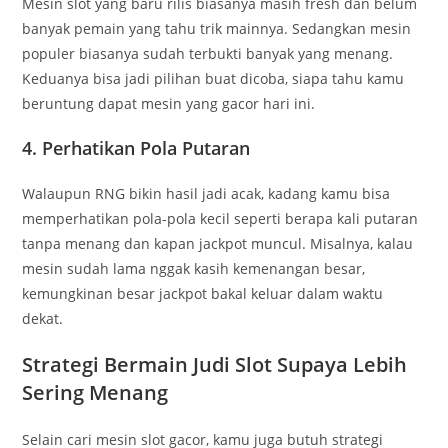
Mesin slot yang baru rilis biasanya masih fresh dan belum
banyak pemain yang tahu trik mainnya. Sedangkan mesin
populer biasanya sudah terbukti banyak yang menang.
Keduanya bisa jadi pilihan buat dicoba, siapa tahu kamu
beruntung dapat mesin yang gacor hari ini.
4. Perhatikan Pola Putaran
Walaupun RNG bikin hasil jadi acak, kadang kamu bisa
memperhatikan pola-pola kecil seperti berapa kali putaran
tanpa menang dan kapan jackpot muncul. Misalnya, kalau
mesin sudah lama nggak kasih kemenangan besar,
kemungkinan besar jackpot bakal keluar dalam waktu
dekat.
Strategi Bermain Judi Slot Supaya Lebih
Sering Menang
Selain cari mesin slot gacor, kamu juga butuh strategi