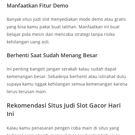
Manfaatkan Fitur Demo
Banyak situs judi slot menyediakan mode demo atau gratis
yang bisa kamu pakai buat latihan. Manfaatkan ini buat
belajar pola mesin dan mencoba strategi tanpa risiko
kehilangan uang asli.
Berhenti Saat Sudah Menang Besar
Ini penting banget! Jangan serakah kalau sudah dapat
kemenangan besar. Sebaiknya berhenti atau istirahat dulu
supaya kamu nggak kehilangan semua kemenangan karena
terus-terusan main.
Rekomendasi Situs Judi Slot Gacor Hari
Ini
Kalau kamu penasaran pengen coba main di situs yang