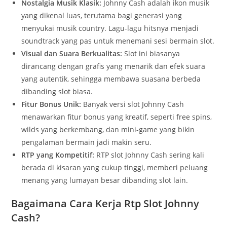
Nostalgia Musik Klasik:
Johnny Cash adalah ikon musik
yang dikenal luas, terutama bagi generasi yang
menyukai musik country. Lagu-lagu hitsnya menjadi
soundtrack yang pas untuk menemani sesi bermain slot.
Visual dan Suara Berkualitas:
Slot ini biasanya
dirancang dengan grafis yang menarik dan efek suara
yang autentik, sehingga membawa suasana berbeda
dibanding slot biasa.
Fitur Bonus Unik:
Banyak versi slot Johnny Cash
menawarkan fitur bonus yang kreatif, seperti free spins,
wilds yang berkembang, dan mini-game yang bikin
pengalaman bermain jadi makin seru.
RTP yang Kompetitif:
RTP slot Johnny Cash sering kali
berada di kisaran yang cukup tinggi, memberi peluang
menang yang lumayan besar dibanding slot lain.
Bagaimana Cara Kerja Rtp Slot Johnny
Cash?