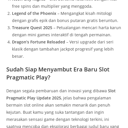
free spins dan multiplier yang menggoda.
Legend of the Phoenix
– Mengangkat kisah mitologi
dengan grafis epik dan bonus putaran gratis beruntun.
Treasure Quest 2025
– Petualangan mencari harta karun
dengan mini games interaktif di tengah permainan.
Dragon’s Fortune Reloaded
– Versi upgrade dari seri
klasik dengan tambahan jackpot progresif yang lebih
besar.
Sudah Siap Menyambut Era Baru Slot
Pragmatic Play?
Dengan segala pembaruan dan inovasi yang dibawa
Slot
Pragmatic Play Update 2025
, jelas bahwa pengalaman
bermain slot online akan semakin menarik dan penuh
kejutan. Buat kamu yang suka tantangan dan ingin
merasakan sensasi game dengan teknologi terkini, ini
saatnya mencoba dan eksplorasi berbagai judul baru yang