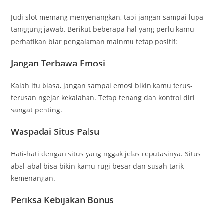
Judi slot memang menyenangkan, tapi jangan sampai lupa
tanggung jawab. Berikut beberapa hal yang perlu kamu
perhatikan biar pengalaman mainmu tetap positif:
Jangan Terbawa Emosi
Kalah itu biasa, jangan sampai emosi bikin kamu terus-
terusan ngejar kekalahan. Tetap tenang dan kontrol diri
sangat penting.
Waspadai Situs Palsu
Hati-hati dengan situs yang nggak jelas reputasinya. Situs
abal-abal bisa bikin kamu rugi besar dan susah tarik
kemenangan.
Periksa Kebijakan Bonus