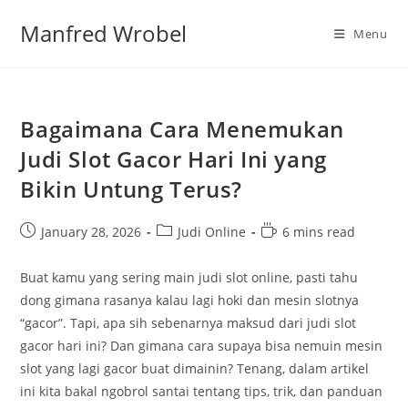
Skip
Manfred Wrobel
to
Menu
content
Bagaimana Cara Menemukan
Judi Slot Gacor Hari Ini yang
Bikin Untung Terus?
Post
Post
Reading
January 28, 2026
Judi Online
6 mins read
published:
category:
time:
Buat kamu yang sering main judi slot online, pasti tahu
dong gimana rasanya kalau lagi hoki dan mesin slotnya
“gacor”. Tapi, apa sih sebenarnya maksud dari judi slot
gacor hari ini? Dan gimana cara supaya bisa nemuin mesin
slot yang lagi gacor buat dimainin? Tenang, dalam artikel
ini kita bakal ngobrol santai tentang tips, trik, dan panduan