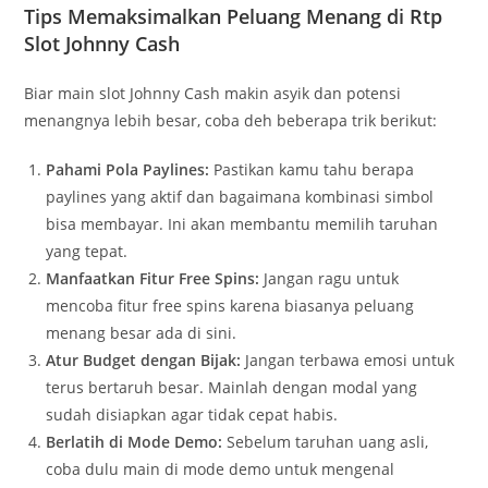
Tips Memaksimalkan Peluang Menang di Rtp
Slot Johnny Cash
Biar main slot Johnny Cash makin asyik dan potensi
menangnya lebih besar, coba deh beberapa trik berikut:
Pahami Pola Paylines:
Pastikan kamu tahu berapa
paylines yang aktif dan bagaimana kombinasi simbol
bisa membayar. Ini akan membantu memilih taruhan
yang tepat.
Manfaatkan Fitur Free Spins:
Jangan ragu untuk
mencoba fitur free spins karena biasanya peluang
menang besar ada di sini.
Atur Budget dengan Bijak:
Jangan terbawa emosi untuk
terus bertaruh besar. Mainlah dengan modal yang
sudah disiapkan agar tidak cepat habis.
Berlatih di Mode Demo:
Sebelum taruhan uang asli,
coba dulu main di mode demo untuk mengenal