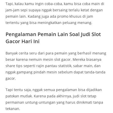
Tapi, kalau kamu ingin coba-coba, kamu bisa coba main di
jam-jam sepi supaya nggak bersaing terlalu ketat dengan
pemain lain. Kadang juga ada promo khusus di jam
tertentu yang bisa meningkatkan peluang menang.
Pengalaman Pemain Lain Soal Judi Slot
Gacor Hari Ini
Banyak cerita seru dari para pemain yang berhasil menang
besar karena nemuin mesin slot gacor. Mereka biasanya
share tips seperti rajin pantau statistik, sabar main, dan
nggak gampang pindah mesin sebelum dapat tanda-tanda
gacor.
Tapi tentu saja, nggak semua pengalaman bisa dijadikan
patokan mutlak. Karena pada akhirnya, judi slot tetap
permainan untung-untungan yang harus dinikmati tanpa
tekanan.