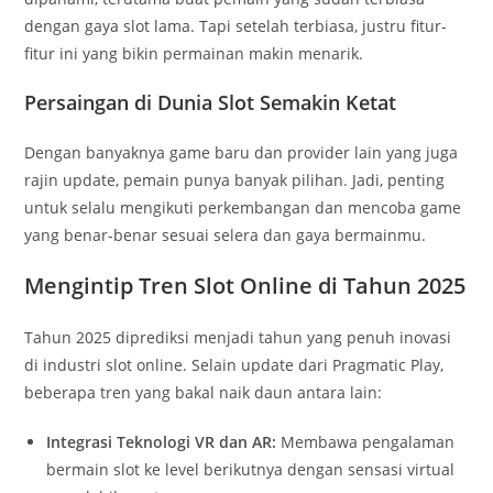
dengan gaya slot lama. Tapi setelah terbiasa, justru fitur-
fitur ini yang bikin permainan makin menarik.
Persaingan di Dunia Slot Semakin Ketat
Dengan banyaknya game baru dan provider lain yang juga
rajin update, pemain punya banyak pilihan. Jadi, penting
untuk selalu mengikuti perkembangan dan mencoba game
yang benar-benar sesuai selera dan gaya bermainmu.
Mengintip Tren Slot Online di Tahun 2025
Tahun 2025 diprediksi menjadi tahun yang penuh inovasi
di industri slot online. Selain update dari Pragmatic Play,
beberapa tren yang bakal naik daun antara lain:
Integrasi Teknologi VR dan AR:
Membawa pengalaman
bermain slot ke level berikutnya dengan sensasi virtual