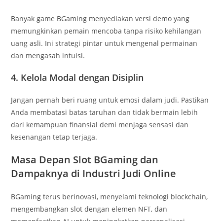
Banyak game BGaming menyediakan versi demo yang
memungkinkan pemain mencoba tanpa risiko kehilangan
uang asli. Ini strategi pintar untuk mengenal permainan
dan mengasah intuisi.
4. Kelola Modal dengan Disiplin
Jangan pernah beri ruang untuk emosi dalam judi. Pastikan
Anda membatasi batas taruhan dan tidak bermain lebih
dari kemampuan finansial demi menjaga sensasi dan
kesenangan tetap terjaga.
Masa Depan Slot BGaming dan
Dampaknya di Industri Judi Online
BGaming terus berinovasi, menyelami teknologi blockchain,
mengembangkan slot dengan elemen NFT, dan