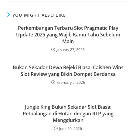
YOU MIGHT ALSO LIKE
Perkembangan Terbaru Slot Pragmatic Play
Update 2025 yang Wajib Kamu Tahu Sebelum
Main
January 27, 2026
Bukan Sekadar Dewa Rejeki Biasa: Caishen Wins
Slot Review yang Bikin Dompet Berdansa
February 5, 2026
Jungle King Bukan Sekadar Slot Biasa:
Petualangan di Hutan dengan RTP yang
Menggiurkan
June 20, 2026