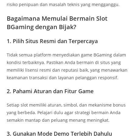
risiko penipuan dan masalah teknis yang mengganggu.
Bagaimana Memulai Bermain Slot
BGaming dengan Bijak?
1. Pilih Situs Resmi dan Terpercaya
Tidak semua platform menyediakan game BGaming dalam
kondisi terbaiknya. Pastikan Anda bermain di situs yang
memiliki lisensi resmi dan reputasi baik, yang menawarkan
keamanan transaksi dan layanan pelanggan responsif.
2. Pahami Aturan dan Fitur Game
Setiap slot memiliki aturan, simbol, dan mekanisme bonus
yang berbeda. Pelajari dulu agar strategi bermain Anda
semakin mantap dan peluang menang meningkat.
3. Gunakan Mode Demo Terlebih Dahulu