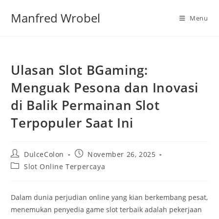
Skip
Manfred Wrobel
to
Menu
content
Ulasan Slot BGaming:
Menguak Pesona dan Inovasi
di Balik Permainan Slot
Terpopuler Saat Ini
Post
Post
DulceColon
November 26, 2025
author:
published:
Post
Slot Online Terpercaya
category:
Dalam dunia perjudian online yang kian berkembang pesat,
menemukan penyedia game slot terbaik adalah pekerjaan