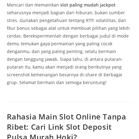
Mencari dan memainkan
slot paling mudah jackpot
seharusnya menjadi bagian dari hiburan, bukan sumber
stres. Gunakan pengetahuan tentang RTP, volatilitas, dan
fitur bonus sebagai alat untuk membuat pilihan yang lebih
cerdas. Bereksperimenlah dengan berbagai judul di mode
demo, temukan gaya permainan yang paling cocok
denganmu, dan yang paling penting, selalu bermain
dengan tanggung jawab. Siapa tahu, di antara putaran-
putaran itu, kamu akan menjadi orang berikutnya yang
screenshot kemenangan besarnya di-share di berbagai
grup. Selamat bermain dan semoga beruntung!
Rahasia Main Slot Online Tanpa
Ribet: Cari Link Slot Deposit
Pulsa Murah Hoki?