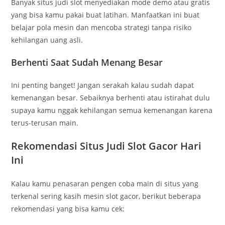
Banyak situs judi slot menyediakan mode demo atau gratis
yang bisa kamu pakai buat latihan. Manfaatkan ini buat
belajar pola mesin dan mencoba strategi tanpa risiko
kehilangan uang asli.
Berhenti Saat Sudah Menang Besar
Ini penting banget! Jangan serakah kalau sudah dapat
kemenangan besar. Sebaiknya berhenti atau istirahat dulu
supaya kamu nggak kehilangan semua kemenangan karena
terus-terusan main.
Rekomendasi Situs Judi Slot Gacor Hari
Ini
Kalau kamu penasaran pengen coba main di situs yang
terkenal sering kasih mesin slot gacor, berikut beberapa
rekomendasi yang bisa kamu cek: