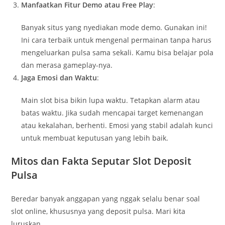
Manfaatkan Fitur Demo atau Free Play
:
Banyak situs yang nyediakan mode demo. Gunakan ini!
Ini cara terbaik untuk mengenal permainan tanpa harus
mengeluarkan pulsa sama sekali. Kamu bisa belajar pola
dan merasa gameplay-nya.
Jaga Emosi dan Waktu
:
Main slot bisa bikin lupa waktu. Tetapkan alarm atau
batas waktu. Jika sudah mencapai target kemenangan
atau kekalahan, berhenti. Emosi yang stabil adalah kunci
untuk membuat keputusan yang lebih baik.
Mitos dan Fakta Seputar Slot Deposit
Pulsa
Beredar banyak anggapan yang nggak selalu benar soal
slot online, khususnya yang deposit pulsa. Mari kita
luruskan.