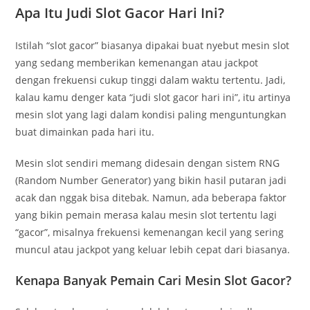
Apa Itu Judi Slot Gacor Hari Ini?
Istilah “slot gacor” biasanya dipakai buat nyebut mesin slot
yang sedang memberikan kemenangan atau jackpot
dengan frekuensi cukup tinggi dalam waktu tertentu. Jadi,
kalau kamu denger kata “judi slot gacor hari ini”, itu artinya
mesin slot yang lagi dalam kondisi paling menguntungkan
buat dimainkan pada hari itu.
Mesin slot sendiri memang didesain dengan sistem RNG
(Random Number Generator) yang bikin hasil putaran jadi
acak dan nggak bisa ditebak. Namun, ada beberapa faktor
yang bikin pemain merasa kalau mesin slot tertentu lagi
“gacor”, misalnya frekuensi kemenangan kecil yang sering
muncul atau jackpot yang keluar lebih cepat dari biasanya.
Kenapa Banyak Pemain Cari Mesin Slot Gacor?