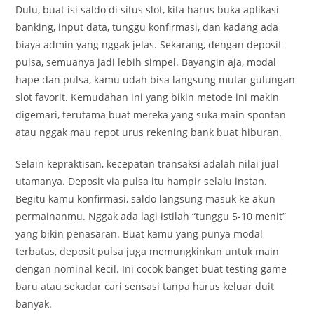
Dulu, buat isi saldo di situs slot, kita harus buka aplikasi
banking, input data, tunggu konfirmasi, dan kadang ada
biaya admin yang nggak jelas. Sekarang, dengan deposit
pulsa, semuanya jadi lebih simpel. Bayangin aja, modal
hape dan pulsa, kamu udah bisa langsung mutar gulungan
slot favorit. Kemudahan ini yang bikin metode ini makin
digemari, terutama buat mereka yang suka main spontan
atau nggak mau repot urus rekening bank buat hiburan.
Selain kepraktisan, kecepatan transaksi adalah nilai jual
utamanya. Deposit via pulsa itu hampir selalu instan.
Begitu kamu konfirmasi, saldo langsung masuk ke akun
permainanmu. Nggak ada lagi istilah “tunggu 5-10 menit”
yang bikin penasaran. Buat kamu yang punya modal
terbatas, deposit pulsa juga memungkinkan untuk main
dengan nominal kecil. Ini cocok banget buat testing game
baru atau sekadar cari sensasi tanpa harus keluar duit
banyak.