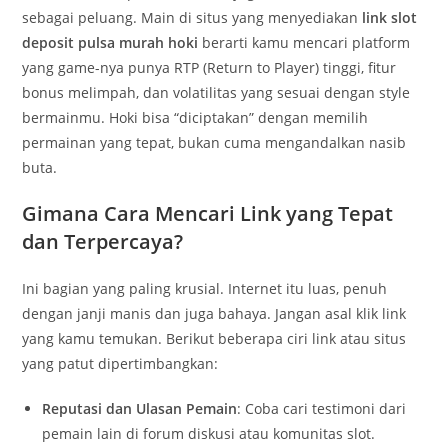
sebagai peluang. Main di situs yang menyediakan
link slot
deposit pulsa murah hoki
berarti kamu mencari platform
yang game-nya punya RTP (Return to Player) tinggi, fitur
bonus melimpah, dan volatilitas yang sesuai dengan style
bermainmu. Hoki bisa “diciptakan” dengan memilih
permainan yang tepat, bukan cuma mengandalkan nasib
buta.
Gimana Cara Mencari Link yang Tepat
dan Terpercaya?
Ini bagian yang paling krusial. Internet itu luas, penuh
dengan janji manis dan juga bahaya. Jangan asal klik link
yang kamu temukan. Berikut beberapa ciri link atau situs
yang patut dipertimbangkan:
Reputasi dan Ulasan Pemain
: Coba cari testimoni dari
pemain lain di forum diskusi atau komunitas slot.