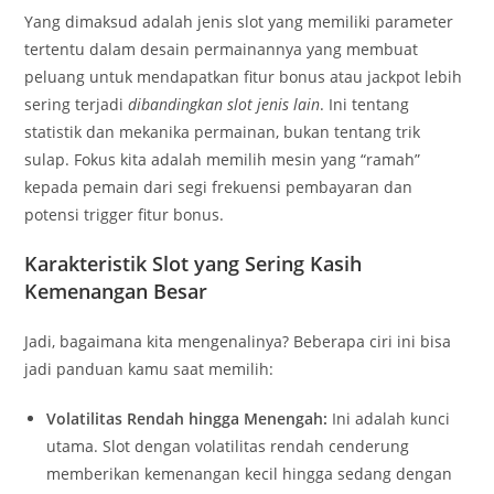
Yang dimaksud adalah jenis slot yang memiliki parameter
tertentu dalam desain permainannya yang membuat
peluang untuk mendapatkan fitur bonus atau jackpot lebih
sering terjadi
dibandingkan slot jenis lain
. Ini tentang
statistik dan mekanika permainan, bukan tentang trik
sulap. Fokus kita adalah memilih mesin yang “ramah”
kepada pemain dari segi frekuensi pembayaran dan
potensi trigger fitur bonus.
Karakteristik Slot yang Sering Kasih
Kemenangan Besar
Jadi, bagaimana kita mengenalinya? Beberapa ciri ini bisa
jadi panduan kamu saat memilih:
Volatilitas Rendah hingga Menengah:
Ini adalah kunci
utama. Slot dengan volatilitas rendah cenderung
memberikan kemenangan kecil hingga sedang dengan