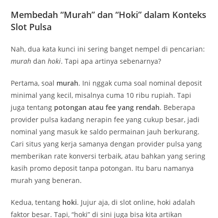
Membedah “Murah” dan “Hoki” dalam Konteks
Slot Pulsa
Nah, dua kata kunci ini sering banget nempel di pencarian:
murah
dan
hoki
. Tapi apa artinya sebenarnya?
Pertama, soal
murah
. Ini nggak cuma soal nominal deposit
minimal yang kecil, misalnya cuma 10 ribu rupiah. Tapi
juga tentang
potongan atau fee yang rendah
. Beberapa
provider pulsa kadang nerapin fee yang cukup besar, jadi
nominal yang masuk ke saldo permainan jauh berkurang.
Cari situs yang kerja samanya dengan provider pulsa yang
memberikan rate konversi terbaik, atau bahkan yang sering
kasih promo deposit tanpa potongan. Itu baru namanya
murah yang beneran.
Kedua, tentang
hoki
. Jujur aja, di slot online, hoki adalah
faktor besar. Tapi, “hoki” di sini juga bisa kita artikan