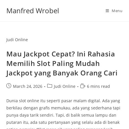
Skip
Manfred Wrobel
to
Menu
content
Judi Online
Mau Jackpot Cepat? Ini Rahasia
Memilih Slot Paling Mudah
Jackpot yang Banyak Orang Cari
Post
Post
Reading
March 24, 2026
Judi Online
6 mins read
published:
category:
time:
Dunia slot online itu seperti pasar malam digital. Ada yang
berkilau dengan grafis memukau, ada yang sederhana tapi
punya daya tarik sendiri. Tapi, di balik semua lampu dan
putaran itu, ada satu pertanyaan yang selalu ada di benak