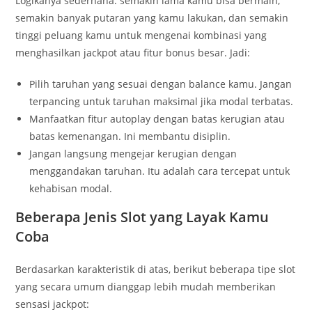
Logikanya sederhana: semakin lama kamu bisa bermain,
semakin banyak putaran yang kamu lakukan, dan semakin
tinggi peluang kamu untuk mengenai kombinasi yang
menghasilkan jackpot atau fitur bonus besar. Jadi:
Pilih taruhan yang sesuai dengan balance kamu. Jangan
terpancing untuk taruhan maksimal jika modal terbatas.
Manfaatkan fitur autoplay dengan batas kerugian atau
batas kemenangan. Ini membantu disiplin.
Jangan langsung mengejar kerugian dengan
menggandakan taruhan. Itu adalah cara tercepat untuk
kehabisan modal.
Beberapa Jenis Slot yang Layak Kamu
Coba
Berdasarkan karakteristik di atas, berikut beberapa tipe slot
yang secara umum dianggap lebih mudah memberikan
sensasi jackpot: