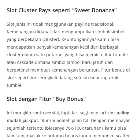
Slot Cluster Pays seperti “Sweet Bonanza”
Slot jenis ini tidak menggunakan payline tradisional.
Kemenangan didapat dari mengumpulkan simbol-simbol
yang berdekatan (cluster). Keuntungannya? Kamu bisa
mendapatkan banyak kemenangan kecil dari berbagai
cluster dalam satu putaran, yang bisa memicu fitur tumble
atau cascade dimana simbol-simbol baru jatuh dan
berpotensi membuat kemenangan beruntun. Fitur bonus di
slot seperti ini seringkali datang setelah beberapa kali
tumble.
Slot dengan Fitur “Buy Bonus”
Ini mungkin kontroversial, tapi dari segi mencari
slot paling
mudah jackpot
, fitur ini adalah jalan tol. Dengan membayar
sejumlah tertentu (biasanya 70x-100x taruhan), kamu bisa
langsung masuk ke putaran bonus tanpa menunggu scatter