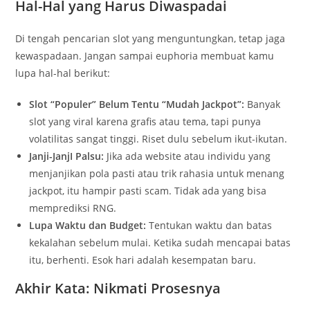
Hal-Hal yang Harus Diwaspadai
Di tengah pencarian slot yang menguntungkan, tetap jaga
kewaspadaan. Jangan sampai euphoria membuat kamu
lupa hal-hal berikut:
Slot “Populer” Belum Tentu “Mudah Jackpot”:
Banyak
slot yang viral karena grafis atau tema, tapi punya
volatilitas sangat tinggi. Riset dulu sebelum ikut-ikutan.
Janji-JanjI Palsu:
Jika ada website atau individu yang
menjanjikan pola pasti atau trik rahasia untuk menang
jackpot, itu hampir pasti scam. Tidak ada yang bisa
memprediksi RNG.
Lupa Waktu dan Budget:
Tentukan waktu dan batas
kekalahan sebelum mulai. Ketika sudah mencapai batas
itu, berhenti. Esok hari adalah kesempatan baru.
Akhir Kata: Nikmati Prosesnya