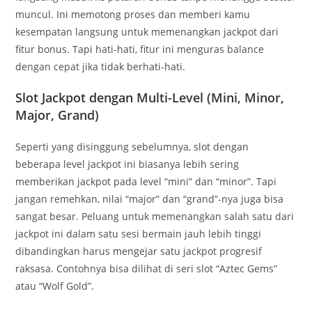
muncul. Ini memotong proses dan memberi kamu
kesempatan langsung untuk memenangkan jackpot dari
fitur bonus. Tapi hati-hati, fitur ini menguras balance
dengan cepat jika tidak berhati-hati.
Slot Jackpot dengan Multi-Level (Mini, Minor,
Major, Grand)
Seperti yang disinggung sebelumnya, slot dengan
beberapa level jackpot ini biasanya lebih sering
memberikan jackpot pada level “mini” dan “minor”. Tapi
jangan remehkan, nilai “major” dan “grand”-nya juga bisa
sangat besar. Peluang untuk memenangkan salah satu dari
jackpot ini dalam satu sesi bermain jauh lebih tinggi
dibandingkan harus mengejar satu jackpot progresif
raksasa. Contohnya bisa dilihat di seri slot “Aztec Gems”
atau “Wolf Gold”.