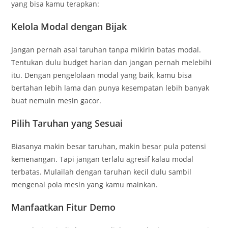
yang bisa kamu terapkan:
Kelola Modal dengan Bijak
Jangan pernah asal taruhan tanpa mikirin batas modal.
Tentukan dulu budget harian dan jangan pernah melebihi
itu. Dengan pengelolaan modal yang baik, kamu bisa
bertahan lebih lama dan punya kesempatan lebih banyak
buat nemuin mesin gacor.
Pilih Taruhan yang Sesuai
Biasanya makin besar taruhan, makin besar pula potensi
kemenangan. Tapi jangan terlalu agresif kalau modal
terbatas. Mulailah dengan taruhan kecil dulu sambil
mengenal pola mesin yang kamu mainkan.
Manfaatkan Fitur Demo