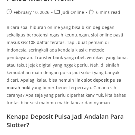
Post
Post
Reading
February 10, 2026
Judi Online
6 mins read
published:
category:
time:
Bicara soal hiburan online yang bisa bikin deg-degan
sekaligus berpotensi ngasih keuntungan, slot online pasti
masuk
Gsc108 daftar
teratas. Tapi, buat pemain di
Indonesia, seringkali ada kendala klasik: metode
pembayaran. Transfer bank yang ribet, verifikasi yang lama,
atau takut jejak digital yang nggak perlu. Nah, di sinilah
kemudahan main dengan pulsa jadi solusi yang banyak
dicari. Apalagi kalau bisa nemuin
link slot deposit pulsa
murah hoki
yang bener-bener terpercaya. Gimana sih
caranya? Apa saja yang perlu diperhatikan? Yuk, kita bahas
tuntas biar sesi mainmu makin lancar dan nyaman.
Kenapa Deposit Pulsa Jadi Andalan Para
Slotter?