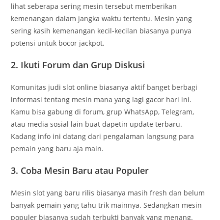
lihat seberapa sering mesin tersebut memberikan
kemenangan dalam jangka waktu tertentu. Mesin yang
sering kasih kemenangan kecil-kecilan biasanya punya
potensi untuk bocor jackpot.
2. Ikuti Forum dan Grup Diskusi
Komunitas judi slot online biasanya aktif banget berbagi
informasi tentang mesin mana yang lagi gacor hari ini.
Kamu bisa gabung di forum, grup WhatsApp, Telegram,
atau media sosial lain buat dapetin update terbaru.
Kadang info ini datang dari pengalaman langsung para
pemain yang baru aja main.
3. Coba Mesin Baru atau Populer
Mesin slot yang baru rilis biasanya masih fresh dan belum
banyak pemain yang tahu trik mainnya. Sedangkan mesin
populer biasanya sudah terbukti banyak yang menang.